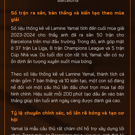
Barcelona
Số trận ra sân, bàn thắng và kiến tạo theo mùa
giải
Số liệu thống kê về Lamine Yamal tính đến cuối mùa giải
2023-2024 cho thấy anh đã ra sân 50 trận cho
Barcelona trên mọi đấu trường. Trong đó, anh góp mặt
ở 37 trận La Liga, 8 trận Champions League và 5 trận
Cúp Nhà vua. Dù tuổi đời còn rất trẻ, Yamal vẫn có sự
ổn định ấn tượng xuyên suốt mùa bóng.
Theo số liệu thống kê về Lamine Yamal, thành tích cá
nhân gồm 7 bàn thắng và 10 kiến tạo, một con số đáng
nể đối với một cầu thủ lần đầu chơi trọn mùa tại đội
hình chính. Hiệu suất mỗi 200 phút tạo dấu ấn vào bàn
thắng giúp tên tuổi anh ngày càng được đánh giá cao.
Tỷ lệ chuyền chính xác, số lần rê bóng và tạo cơ
hội
Yamal là mẫu cầu thủ rất chăm chỉ hỗ trợ xây dựng lối