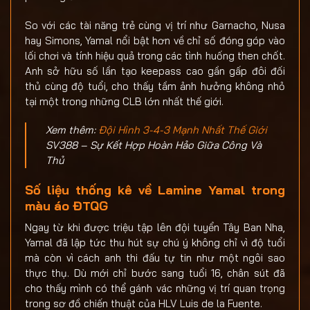
So với các tài năng trẻ cùng vị trí như Garnacho, Nusa
hay Simons, Yamal nổi bật hơn về chỉ số đóng góp vào
lối chơi và tính hiệu quả trong các tình huống then chốt.
Anh sở hữu số lần tạo keepass cao gần gấp đôi đối
thủ cùng độ tuổi, cho thấy tầm ảnh hưởng không nhỏ
tại một trong những CLB lớn nhất thế giới.
Xem thêm:
Đội Hình 3-4-3 Mạnh Nhất Thế Giới
SV388 – Sự Kết Hợp Hoàn Hảo Giữa Công Và
Thủ
Số liệu thống kê về Lamine Yamal trong
màu áo ĐTQG
Ngay từ khi được triệu tập lên đội tuyển Tây Ban Nha,
Yamal đã lập tức thu hút sự chú ý không chỉ vì độ tuổi
mà còn vì cách anh thi đấu tự tin như một ngôi sao
thực thụ. Dù mới chỉ bước sang tuổi 16, chân sút đã
cho thấy mình có thể gánh vác những vị trí quan trọng
trong sơ đồ chiến thuật của HLV Luis de la Fuente.