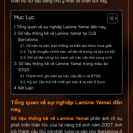
toàn bộ dữ liệu đáng chú ý nhất về chân sút này.
Mục Lục
Tổng quan về sự nghiệp Lamine Yamal đến nay
Số liệu thống kê về Lamine Yamal tại CLB
Barcelona
Số trận ra sân, bàn thắng và kiến tạo theo mùa giải
Tỷ lệ chuyền chính xác, số lần rê bóng và tạo cơ hội
Chỉ số tấn công so sánh với các cầu thủ cùng vị trí
Số liệu thống kê về Lamine Yamal trong màu áo
ĐTQG
Thành tích ghi bàn tại các cấp độ U và ĐTQG
Kỷ lục cầu thủ trẻ nhất ghi bàn & ra sân ở Euro
Kết luận
Tổng quan về sự nghiệp Lamine Yamal đến
nay
Số liệu thống kê về Lamine Yamal
phản ánh rõ sự
phát triển thần tốc của tài năng trẻ sinh năm 2007. Anh
trở thành cầu thủ trẻ nhất từng ra sân cho Barcelona ở