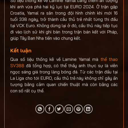
Số liệu thống kê về Lamine Yamal càng thêm ấn tượng
khi anh vừa phá hai kỷ lục tại EURO 2024. Ở trận gặp
Croatia, Yamal ra sân trong đội hình chính khi mới 16
tuổi 338 ngày, trở thành cầu thủ trẻ nhất từng thi đấu
tại VCK Euro. Không dừng lại ở đó, cầu thủ này tiếp tục
đi vào lịch sử khi ghi bàn trong trận bán kết với Pháp,
giúp Tây Ban Nha tiến vào chung kết.
Kết luận
Qua số liệu thống kê về Lamine Yamal mà
thể thao
SV388
đã tổng hợp, có thể thấy anh thực sự là viên
ngọc sáng giá trong làng bóng đá. Từ các trận đấu tại
La Liga cho tới EURO, cầu thủ trẻ này không chỉ gây ấn
tượng bằng cảm quan chiến thuật mà còn bằng các
con số rất cụ thể.