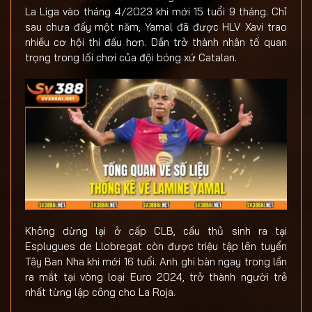
La Liga vào tháng 4/2023 khi mới 15 tuổi 9 tháng. Chỉ
sau chưa đầy một năm, Yamal đã được HLV Xavi trao
nhiều cơ hội thi đấu hơn. Dần trở thành nhân tố quan
trọng trong lối chơi của đội bóng xứ Catalan.
Không dừng lại ở cấp CLB, cầu thủ sinh ra tại
Esplugues de Llobregat còn được triệu tập lên tuyển
Tây Ban Nha khi mới 16 tuổi. Anh ghi bàn ngay trong lần
ra mắt tại vòng loại Euro 2024, trở thành người trẻ
nhất từng lập công cho La Roja.