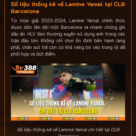
Số liệu thống kê về Lamine Yamal tại CLB
Barcelona
Từ mùa giải 2023-2024, Lamine Yamal chính thức
được đôn lên đội một Barcelona và nhanh chóng ghi
dấu ấn. HLV Xavi thường xuyên sử dụng anh trong các
trận đấu lớn. Không chỉ chơi ổn định bên hành lang
phải, chân sút trẻ còn có khả năng bó vào trung lộ để
phối hợp và dứt điểm.
Số liệu thống kê về Lamine Yamal chi tiết tại CLB