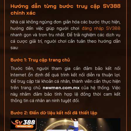
Hướng dẫn từng bước truy cập SV388
chính xác
Nhà cái không ngừng đơn giản hóa các bước thực hiện,
hướng đến việc giúp người chơi
đăng nhập SV388
nhanh gọn và trơn tru nhất. Để trải nghiệm các dịch vụ
cá cược giải trí, người chơi cần tuân theo hướng dẫn
sau:
Bước 1: Truy cập trang chủ
Trước tiên, người tham gia cần đảm bảo kết nối
Internet ổn định để quá trình kết nối diễn ra thuận lợi.
Để truy cập tài khoản cá nhân, thành viên cần thực hiện
trên trang chủ
newmen.com.mx
của hệ thống. Việc
này nhằm đảm bảo tính hợp lệ đồng thời cam kết
thông tin cá nhân an ninh tuyệt đối.
Bước 2: Điền dữ liệu kết nối đã thiết lập