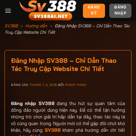
Bỏ
ĐĂNG
ĐĂNG
qua
KÝ
NHẬP
nội
dung
SV388
»
Hướng dẫn
»
Đăng Nhập SV388 – Chỉ Dẫn Thao Tác
Truy Cập Website Chi Tiết
Đăng Nhập SV388 – Chỉ Dẫn Thao
Tác Truy Cập Website Chi Tiết
ĐĂNG VÀO
THÁNG 7 4, 2025
BỞI
PHẠM THOẠI
Đăng nhập SV388
đang thu hút sự quan tâm của
đông đảo người dùng hiện nay. Để có thể tận hưởng
những trò chơi giải trí hấp dẫn tại đây, thao tác này là
vô cùng quan trọng. Người mới có thể gặp đôi chút khó
khăn, hãy cùng
SV388
khám phá hướng dẫn chi tiết