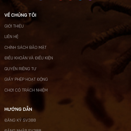
Giấy phép hoạt động
VỀ CHÚNG TÔI
Đối với
SV388
, giấy phép hoạt động được cấp bởi
PAGCOR
GIỚI THIỆU
– cơ quan quản lý cá cược hàng đầu tại Philippines. Đây là
bằng chứng cho thấy thương hiệu hoạt động hợp pháp, minh
LIÊN HỆ
bạch.
CHÍNH SÁCH BẢO MẬT
Có được giấy phép từ PAGCOR không chỉ mang lại sự uy tín
ĐIỀU KHOẢN VÀ ĐIỀU KIỆN
cho
SV388
mà còn đảm bảo mọi giao dịch diễn ra trong môi
trường công bằng, tránh gian lận. Điều này rất quan trọng
QUYỀN RIÊNG TƯ
trong ngành cá cược. Bởi vì người tham gia cần có sự yên tâm
khi đặt cược, không phải lo ngại về các vấn đề pháp lý hay khả
GIẤY PHÉP HOẠT ĐỘNG
năng bị lừa đảo.
CHƠI CÓ TRÁCH NHIỆM
Lợi ích khi cá cược tại nhà cái đá gà SV388
Khi tham gia vào trang đá gà
SV388
, khách hàng sẽ được trải
HƯỚNG DẪN
nghiệm nhiều lợi ích hấp dẫn mà các nền tảng khác không thể
cung cấp. Điều này là động lực lớn để nhiều người chọn lựa
ĐĂNG KÝ SV388
chuyên trang làm làm địa chỉ cá cược của mình:
ĐĂNG NHẬP SV388