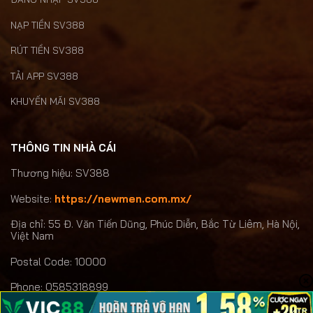
Nền tảng tích hợp công nghệ livestream tiên tiến giúp người
NẠP TIỀN SV388
chơi theo dõi các trận đấu sắc nét. Người chơi được thưởng
thức những trận đấu đá gà chân thực, trực tiếp từ các trường
RÚT TIỀN SV388
gà nổi tiếng, mang lại cảm giác như đang ở ngay tại sân.
SV388
thường xuyên tổ chức các chương trình khuyến mãi
TẢI APP SV388
và ưu đãi hấp dẫn cho thành viên.
KHUYẾN MÃI SV388
Chương trình khách hàng thân thiết cũng được triển khai,
trong đó người chơi sẽ tích lũy điểm và đổi lấy nhiều phần
THÔNG TIN NHÀ CÁI
thưởng giá trị khác nhau. Điểm mạnh tiếp theo của
SV388
chính là sự phục vụ nhiệt tình, chu đáo từ đội ngũ hỗ trợ khách
Thương hiệu: SV388
hàng. Chuyên viên sẵn sàng giúp đỡ người chơi 24/7 qua
nhiều kênh như chat trực tuyến, điện thoại hoặc email.
Website:
https://newmen.com.mx/
Địa chỉ:
55 Đ. Văn Tiến Dũng, Phúc Diễn, Bắc Từ Liêm, Hà Nội,
Hướng dẫn tham gia chơi nhanh tại trang cược
Việt Nam
SV388
Postal Code: 10000
Để tham gia chơi nhanh tại
SV388
, bạn có thể thực hiện theo
các bước sau. Các quy trình đều được tối ưu triệt để giúp
Phone:
0585318899
khách hàng thao tác thuận tiện:
Email:
sv388ainet@gmail.com