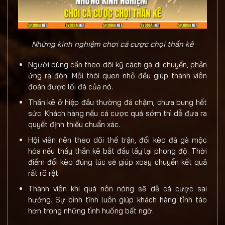
Những kinh nghiệm chơi cá cược chọi thần kê
Người dùng cần theo dõi kỹ cách gà di chuyển, phản
ứng ra đòn. Mỗi thói quen nhỏ đều giúp thành viên
đoán được lối đá của nó.
Thần kê ở hiệp đầu thường đá chậm, chưa bung hết
sức. Khách hàng nếu cá cược quá sớm thì dễ đưa ra
quyết định thiếu chuẩn xác.
Hội viên nên theo dõi thế trận, đổi kèo đá gà mộc
hóa nếu thấy thần kê bắt đầu lấy lại phong độ. Thời
điểm đổi kèo đúng lúc sẽ giúp xoay chuyển kết quả
rất rõ rệt.
Thành viên khi quá nôn nóng sẽ dễ cá cược sai
hướng. Sự bình tĩnh luôn giúp khách hàng tỉnh táo
hơn trong những tình huống bất ngờ.