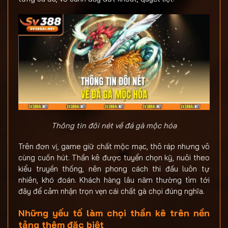
Thông tin đôi nét về đá gà mộc hóa
Trên đơn vị, game giữ chất mộc mạc, thô ráp nhưng vô
cùng cuốn hút. Thần kê được tuyển chọn kỹ, nuôi theo
kiểu truyền thống, nên phong cách thi đấu luôn tự
nhiên, khó đoán. Khách hàng lâu năm thường tìm tới
đây để cảm nhận trọn vẹn cái chất gà chọi đúng nghĩa.
Những yếu tố làm chọi thần kê trên nền
tảng thêm đặc biệt