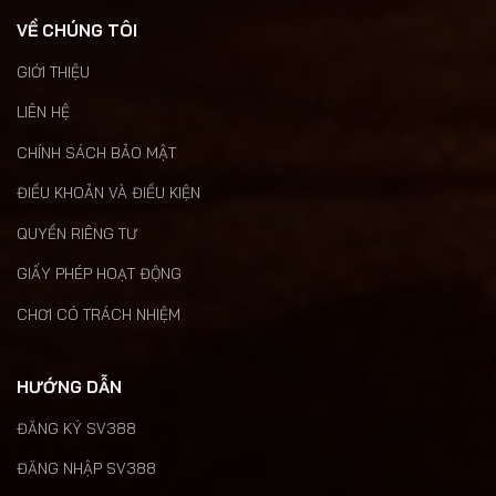
VỀ CHÚNG TÔI
GIỚI THIỆU
LIÊN HỆ
CHÍNH SÁCH BẢO MẬT
ĐIỀU KHOẢN VÀ ĐIỀU KIỆN
QUYỀN RIÊNG TƯ
GIẤY PHÉP HOẠT ĐỘNG
CHƠI CÓ TRÁCH NHIỆM
HƯỚNG DẪN
ĐĂNG KÝ SV388
ĐĂNG NHẬP SV388