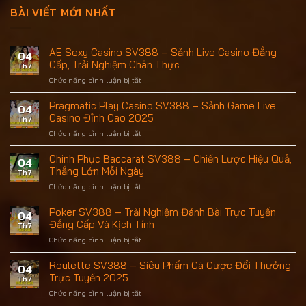
BÀI VIẾT MỚI NHẤT
AE Sexy Casino SV388 – Sảnh Live Casino Đẳng
04
Cấp, Trải Nghiệm Chân Thực
Th7
Chức năng bình luận bị tắt
ở
AE
Sexy
Pragmatic Play Casino SV388 – Sảnh Game Live
04
Casino
Casino Đỉnh Cao 2025
Th7
SV388
–
Chức năng bình luận bị tắt
ở
Sảnh
Pragmatic
Live
Play
Chinh Phục Baccarat SV388 – Chiến Lược Hiệu Quả,
04
Casino
Casino
Thắng Lớn Mỗi Ngày
Th7
Đẳng
SV388
Cấp,
–
Chức năng bình luận bị tắt
ở
Trải
Sảnh
Chinh
Nghiệm
Game
Phục
Poker SV388 – Trải Nghiệm Đánh Bài Trực Tuyến
Chân
04
Live
Baccarat
Đẳng Cấp Và Kịch Tính
Thực
Th7
Casino
SV388
Đỉnh
–
Chức năng bình luận bị tắt
ở
Cao
Chiến
Poker
2025
Lược
SV388
Roulette SV388 – Siêu Phẩm Cá Cược Đổi Thưởng
04
Hiệu
–
Trực Tuyến 2025
Th7
Quả,
Trải
Thắng
Nghiệm
Chức năng bình luận bị tắt
ở
Lớn
Đánh
Roulette