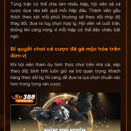
Từng trận có thể chia làm nhiều hiệp, hội viên sẽ cá
cược dựa vào kết quả mỗi hiệp đấu. Thành viên yêu
thích theo sát mỗi phút thường sẽ theo dõi nhịp độ
thay đổi, đưa ra tùy chọn hợp lý. Hội viên về cuối trận,
không khí càng nóng vì mỗi hiệp có thể đảo chiều bất
ngờ.
Bí quyết chơi cá cược đá gà mộc hóa trên
đơn vị
Khi hội viên tham dự hình thức chơi trên nhà cái, việc
theo dõi, bình tĩnh luôn giữ vai trò quan trọng. Khách
hàng theo dõi kỹ thì càng dễ đưa ra lựa chọn chuẩn xác
hơn trong từng ván cược.