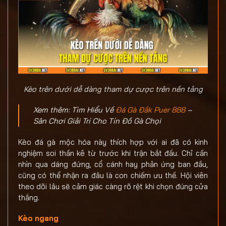
Kèo trên dưới dễ dàng tham dự cược trên nền tảng
Xem thêm: Tìm Hiểu Về
Đá Gà Đắk Puer 888
–
Sân Chơi Giải Trí Cho Tín Đồ Gà Chọi
Kèo đá gà mộc hóa này thích hợp với ai đã có kinh
nghiệm soi thần kê từ trước khi trận bắt đầu. Chỉ cần
nhìn qua dáng đứng, cổ cánh hay phản ứng ban đầu,
cũng có thể nhận ra đâu là con chiếm ưu thế. Hội viên
theo dõi lâu sẽ cảm giác càng rõ rệt khi chọn đúng cửa
thắng.
Kèo ngang